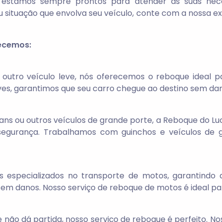
dia, estamos sempre prontos para atender as suas n
situação que envolva seu veículo, conte com a nossa ex
recemos:
 outro veículo leve, nós oferecemos o reboque ideal 
es, garantimos que seu carro chegue ao destino sem dan
ns ou outros veículos de grande porte, a Reboque do Lu
egurança. Trabalhamos com guinchos e veículos de 
 especializados no transporte de motos, garantindo q
em danos. Nosso serviço de reboque de motos é ideal par
e não dá partida, nosso serviço de reboque é perfeito. N